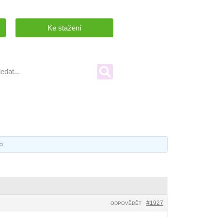
Ke stažení
ci
.
#1927
ODPOVĚDĚT