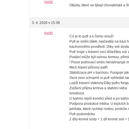
jrucki
Otázky, které se týkají chovatelské a š
3. 4. 2026 v 15:38
jrucki
Co je to pufr a k čemu slouží
Pufr je směs látek, nejčastěji na bázi
bachorového prostředí. Díky své dostu
Pufr hraje v trávení ovcí důležitou roli
Podání může být volnou formou, přimíc
! Pozor pufrovací směs nenahrazuje mine
Mezi hlavní přínosy patří:
Stabilizace pH v bachoru. Funguje jak
Ovce jsou schopné si pufr vyhledat sa
Lepší trávení vlákniny.Díky pufru fun
Zvýšení příjmu krmiva a stabilní váha.
hmotnost.
U bahnic lepší kondici před a po bahn
Podpora produkce mléka. U kojících ba
jehňata, které rychleji rostou, protož
Pufr podomácku
2 díly krmné sody + 1 díl krmné soli +