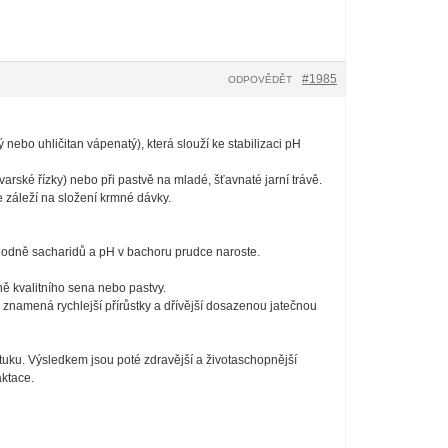
#1985
ODPOVĚDĚT
 nebo uhličitan vápenatý), která slouží ke stabilizaci pH
rovarské řízky) nebo při pastvě na mladé, šťavnaté jarní trávě.
 záleží na složení krmné dávky.
 hodně sacharidů a pH v bachoru prudce naroste.
ě kvalitního sena nebo pastvy.
o znamená rychlejší přírůstky a dřívější dosazenou jatečnou
tuku. Výsledkem jsou poté zdravější a životaschopnější
aktace.