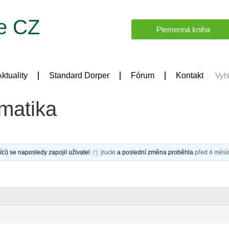
e CZ
Plemenná kniha
ktuality
Standard Dorper
Fórum
Kontakt
matika
cí) se naposledy zapojil uživatel
jrucki
a poslední změna proběhla
před 4 měsí