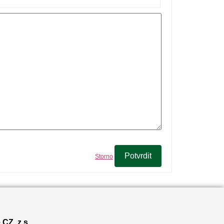
Potvrdit
Storno
CZ, z.s.