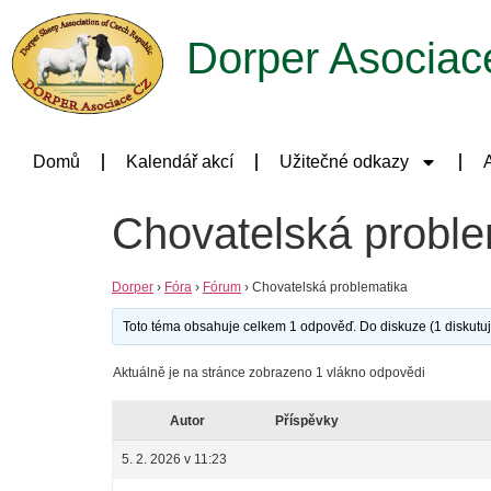
Dorper Asociac
Domů
Kalendář akcí
Užitečné odkazy
A
Chovatelská proble
Dorper
›
Fóra
›
Fórum
›
Chovatelská problematika
Toto téma obsahuje celkem 1 odpověď. Do diskuze (1 diskutují
Aktuálně je na stránce zobrazeno 1 vlákno odpovědi
Autor
Příspěvky
5. 2. 2026 v 11:23