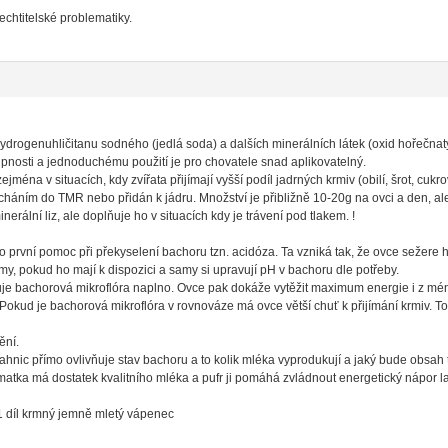
lechtitelské problematiky.
 hydrogenuhličitanu sodného (jedlá soda) a dalších minerálních látek (oxid hořečnatý
pnosti a jednoduchému použití je pro chovatele snad aplikovatelný.
 zejména v situacích, kdy zvířata přijímají vyšší podíl jadrných krmiv (obilí, šrot, cuk
háním do TMR nebo přidán k jádru. Množství je přibližně 10-20g na ovci a den, ale
rální liz, ale doplňuje ho v situacích kdy je trávení pod tlakem. !
o první pomoc při překyselení bachoru tzn. acidóza. Ta vzniká tak, že ovce sežere
my, pokud ho mají k dispozici a samy si upravují pH v bachoru dle potřeby.
guje bachorová mikroflóra naplno. Ovce pak dokáže vytěžit maximum energie i z mén
 Pokud je bachorová mikroflóra v rovnováze má ovce větší chuť k přijímání krmiv. T
ění.
hnic přímo ovlivňuje stav bachoru a to kolik mléka vyprodukují a jaký bude obsah 
e matka má dostatek kvalitního mléka a pufr ji pomáhá zvládnout energetický nápor l
 1 díl krmný jemně mletý vápenec