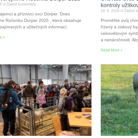
26
Žádné komentáře
kontroly užitko
18. 6. 2026
Žádné k
ájemci a příznivci ovcí Dorper. Dnes
me Ročenku Dorper 2025 , která obsahuje
Proměňte svůj chov
zajímavých a užitečných informací.
řízený a ziskový b
celosvětovým symbo
e »
a nenáročnosti. Aby
Read More »