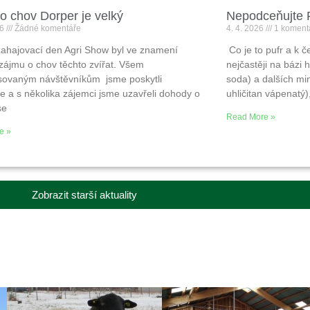
o chov Dorper je velký
Nepodceňujte
26
Žádné komentáře
4. 4. 2026
1 koment
ahajovací den Agri Show byl ve znamení
Co je to pufr a k č
zájmu o chov těchto zvířat. Všem
nejčastěji na bázi
sovaným návštěvníkům jsme poskytli
soda) a dalších mi
e a s několika zájemci jsme uzavřeli dohody o
uhličitan vápenatý)
se
Read More »
e »
Zobrazit starší aktuality