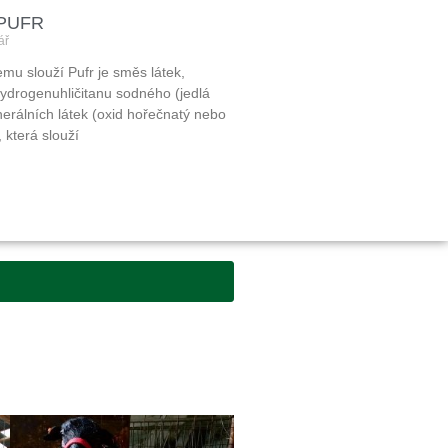
 PUFR
ář
emu slouží Pufr je směs látek,
 hydrogenuhličitanu sodného (jedlá
nerálních látek (oxid hořečnatý nebo
, která slouží