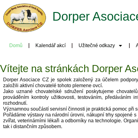
Dorper Asociac
Domů
Kalendář akcí
Užitečné odkazy
A
Vítejte na stránkách Dorper As
Dorper Asociace CZ je spolek založený za účelem podpory
založili aktivní chovatelé tohoto plemene ovcí.
Jako uznané chovatelské sdružení poskytujeme chovatel
prováděním kontroly užitkovosti, testováním, předáváním i
rozhodnutí.
Významnou součástí servisní činnosti je praktická pomoc při 
Pořádáme výstavy na národní úrovni, nákupní trhy spojené s 
zvířat, veterinárními lékaři a odborníky na technologie. Org
tak i distančním způsobem.