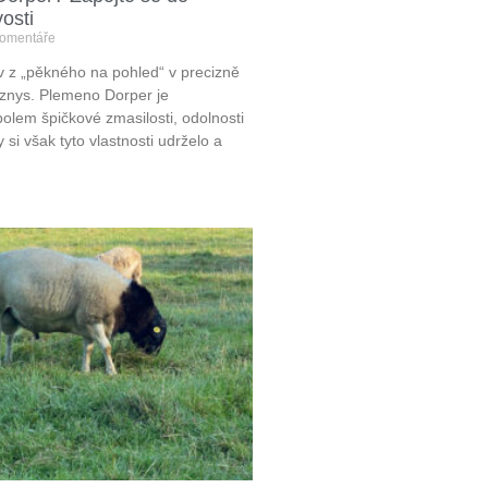
vosti
omentáře
 z „pěkného na pohled“ v precizně
yznys. Plemeno Dorper je
lem špičkové zmasilosti, odolnosti
 si však tyto vlastnosti udrželo a