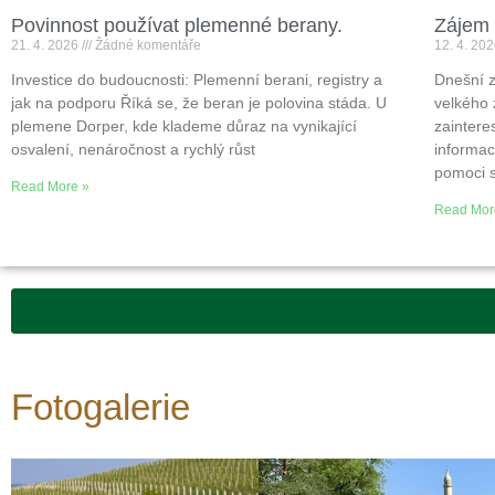
Povinnost používat plemenné berany.
Zájem 
21. 4. 2026
Žádné komentáře
12. 4. 20
Investice do budoucnosti: Plemenní berani, registry a
Dnešní z
jak na podporu Říká se, že beran je polovina stáda. U
velkého 
plemene Dorper, kde klademe důraz na vynikající
zaintere
osvalení, nenáročnost a rychlý růst
informac
pomoci 
Read More »
Read Mor
Fotogalerie