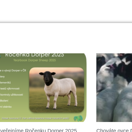
veřejníme Ročenku Dorper 2025
Chováte ovce 