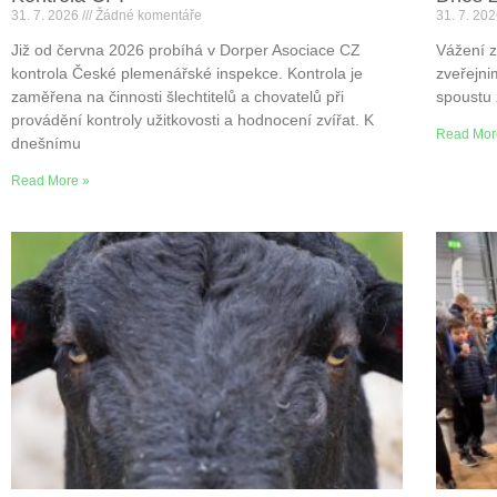
31. 7. 2026
Žádné komentáře
31. 7. 20
Již od června 2026 probíhá v Dorper Asociace CZ
Vážení z
kontrola České plemenářské inspekce. Kontrola je
zveřejni
zaměřena na činnosti šlechtitelů a chovatelů při
spoustu 
provádění kontroly užitkovosti a hodnocení zvířat. K
Read Mor
dnešnímu
Read More »