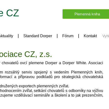
e CZ
Plemenná kniha
ktuality
Standard Dorper
Fórum
Kontakt
ociace CZ, z.s.
 chovatelů ovcí plemene Dorper a Dorper White. Asociaci
ům rozsáhlý servis spojený s vedením Plemenných knih,
nformací a přípravou podkladů pro strategická chovatelská
sdružených exportech plemenných zvířat.
hodnocením zvířat, setkání chovatelů s odborníky na výživu
anizujeme vzdělávací semináře a školení a to jak prezenčním,