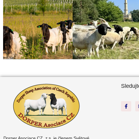
Sledujt
Dorper Asociace CZ, z.s. je členem
Světové