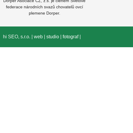
Dorper Asociace CZ, z.s. je členem
Světové
federace národních svazů chovatelů ovcí
plemene Dorper.
hi SEO, s.r.o. |
web
|
studio
|
fotograf
|