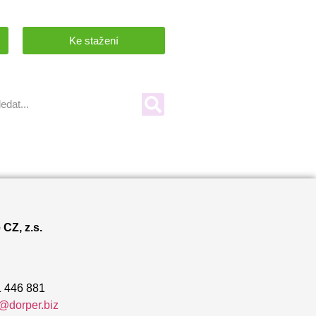
Ke stažení
CZ, z.s.
 446 881
@dorper.biz