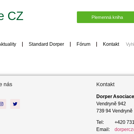
e CZ
Plemenná kniha
ktuality
Standard Dorper
Fórum
Kontakt
e nás
Kontakt
Dorper Asociace 
Vendryně 942
739 94 Vendryně
Tel: +420 731
Email:
dorpercz