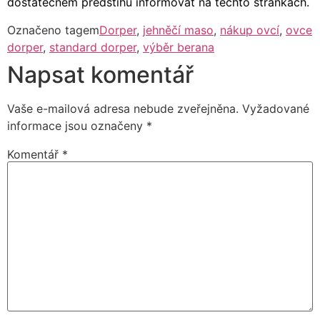
dostatečném předstihu informovat na těchto stránkách.
Označeno tagem
Dorper
,
jehněčí maso
,
nákup ovcí
,
ovce
dorper
,
standard dorper
,
výběr berana
Napsat komentář
Vaše e-mailová adresa nebude zveřejněna.
Vyžadované
informace jsou označeny
*
Komentář
*