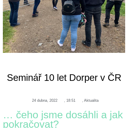
Seminář 10 let Dorper v ČR
24 dubna, 2022
,
18:51
,
Aktualita
… čeho jsme dosáhli a jak
pokračovat
?