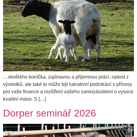
…skvělého koníčka, zajímavou a příjemnou práci, radost z
výsledků, ale také to může být lukrativní podnikání s přínosy
pro vaše finance a rozšíření vašeho samozásobení o vysoce
kvalitní maso. S […]
Dorper seminář 2026