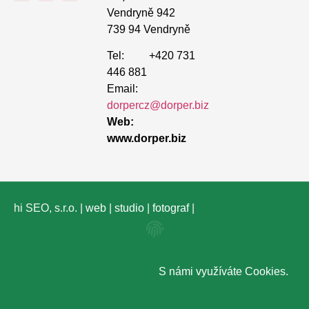
Vendryně 942
739 94 Vendryně
Tel: +420 731
446 881
Email:
dorpercz@dorper.biz
Web:
www.dorper.biz
hi SEO, s.r.o. |
web
|
studio
|
fotograf
|
S námi využíváte
Cookies
.