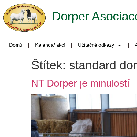
Dorper Asociac
Domů
Kalendář akcí
Užitečné odkazy
A
Štítek:
standard do
NT Dorper je minulostí