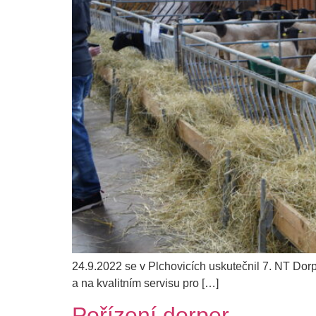
24.9.2022 se v Plchovicích uskutečnil 7. NT Dorp
a na kvalitním servisu pro […]
Pořízení dorper