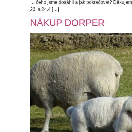
… čeho jsme dosáhli a jak pokračovat? Děkujeme
23. a 24.4 […]
NÁKUP DORPER