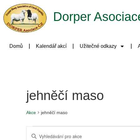
Dorper Asociac
Domů
Kalendář akcí
Užitečné odkazy
A
jehněčí maso
Akce
jehněčí maso
Navigace
Enter
Keyword.