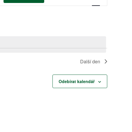
pro
zobrazení
Akce
Další den
Odebírat kalendář